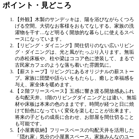
ポイント・見どころ
【外観】木製のサンデッキは、陽を浴びながらくつろ
げる空間。大切なお客様をおもてなしする。家族の洗
濯物を干す…など明るく開放的な暮らしに使えるスペ
ースになっています。
【リビング・ダイニング】間仕切りのない広いリビン
グ・ダイニングは、光と風がたっぷり入ります。無垢
の赤松床板や、柱や梁はココア色に塗装して、まるで
古民家カフェのような落ち着いた雰囲気に。
【薪ストーブ】リビングにあるオリジナルの薪ストー
ブ。家族に団欒や語らいをもたらし、癒しと幸福感を
与え、家全体を暖めます。
【２階フリースペース】五感に響き渡る開放感あふれ
る勾配天井。1階のリビングダイニングとは違い、無垢
材や床板は本来の色のままです。時間が経つと日に焼
けて飴色になっていく変化を楽しむことが出来ます。
将来の子どもの成長に合わせ、お部屋を間仕切ること
も可能です。
【小屋裏収納】フリースペースの勾配天井を活用した
「隠れ家」気分の小屋裏スペース。家族みんなのユー