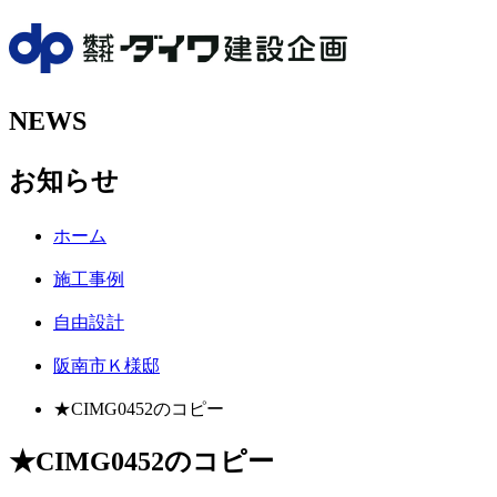
NEWS
お知らせ
ホーム
施工事例
自由設計
阪南市Ｋ様邸
★CIMG0452のコピー
★CIMG0452のコピー