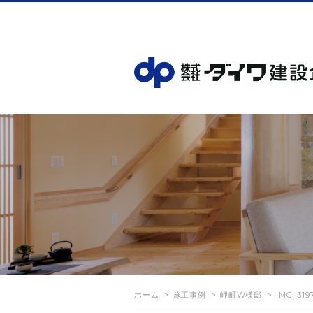
ホーム
施工事例
岬町W様邸
IMG_319