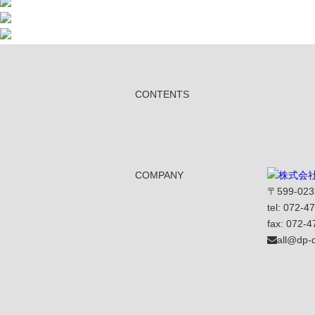
CONTENTS
COMPANY
〒599-0
tel: 072-4
fax: 072-
all@dp-d