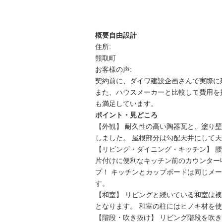
概要
自由設計
住所:
熊取町
お客様の声:
契約前に、ダイワ建設企画さんで実際に
また、ハウスメーカーと比較して費用を
も満足しています。
ポイント・見どころ
【外観】 耐久性の高い陶器瓦と、塗り
しました。 屋根部分は勾配天井にして
【リビング・ダイニング・キッチン】 
片付けに便利なキッチン前のカウンター
プ！ キッチンとカップボードは同じメ
す。
【和室】 リビングと続いている和室は
となります。 和室の柱にはヒノキ材を
【階段・吹き抜け】 リビング階段を吹