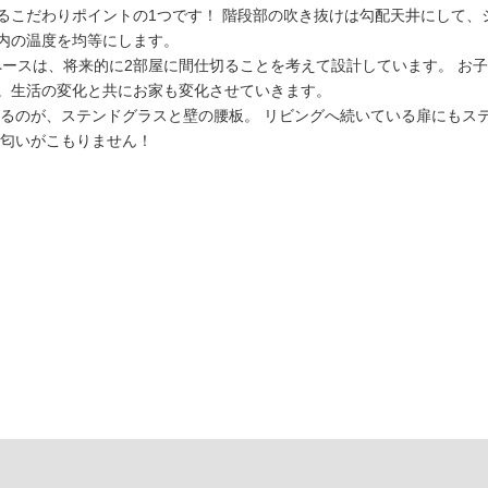
るこだわりポイントの1つです！ 階段部の吹き抜けは勾配天井にして、
内の温度を均等にします。
ペースは、将来的に2部屋に間仕切ることを考えて設計しています。 お
。生活の変化と共にお家も変化させていきます。
入るのが、ステンドグラスと壁の腰板。 リビングへ続いている扉にもス
な匂いがこもりません！