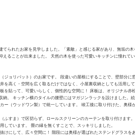
建てられたお家を見学しました。「素敵」と感じる家があり、無垢の木
抑えることが出来ました。 天然の木を使った可愛いキッチンに憧れて
壁（ジョリパット）のお家です。 段違いの屋根にすることで、壁部分に
天井を高く・空間を広く取るだけではなく、小屋裏収納としても活用し
腰板を貼って、可愛いらしく、個性的な空間に！ 床板は、オリジナル赤
収納。 キッチン横のタイルの腰壁にはマガジンラックを設けました。
ーカー（ウッドワン製）で統一しています。 竣工後に取り付けた、奥様
襖（ふすま）で区切らず、ロールスクリーンのカーテンを取り付けます。
使用しています。 畳の縁を無くすことで、スッキリしました。
き抜けにして、広々空間に！ 階段には奥様が選ばれたステンドグラスを