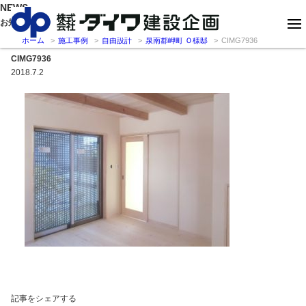
NEWS
お知らせ
ホーム
施工事例
自由設計
泉南郡岬町 Ｏ様邸
CIMG7936
CIMG7936
2018.7.2
記事をシェアする