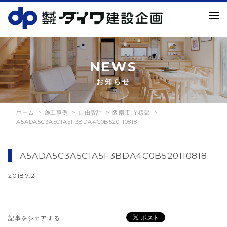
NEWS
お知らせ
ホーム
施工事例
自由設計
阪南市 Ｙ様邸
A5ADA5C3A5C1A5F3BDA4C0B520110818
A5ADA5C3A5C1A5F3BDA4C0B520110818
2018.7.2
記事をシェアする