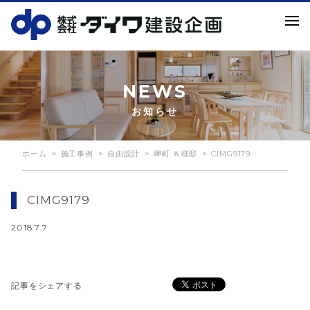
NEWS
お知らせ
ホーム
施工事例
自由設計
岬町 Ｋ様邸
CIMG9179
CIMG9179
2018.7.7
記事をシェアする